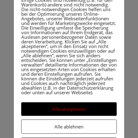
Warenkorb) andere sind nicht notwendig.
Unser Angebot enthält Links zu externen
Die nicht-notwendigen Cookies helfen uns
Webseiten Dritter, auf deren Inhalte wir keinen
bei der Optimierung unseres Online-
Angebotes, unserer Webseitenfunktionen
Einfluss haben. Deshalb können wir für diese
und werden für Marketingzwecke eingesetzt.
Die Einwilligung umfasst die Speicherung
fremden Inhalte auch keine Gewähr
von Informationen auf Ihrem Endgerät, das
übernehmen. Für die Inhalte der verlinkten
Auslesen personenbezogener Daten sowie
deren Verarbeitung. Klicken Sie auf „Alle
Seiten ist stets der jeweilige Anbieter oder
akzeptieren“, um in den Einsatz von nicht
Betreiber der Seiten verantwortlich. Die
notwendigen Cookies einzuwilligen oder auf
„Alle ablehnen“, wenn Sie sich anders
verlinkten Seiten wurden zum Zeitpunkt der
entscheiden. Sie können unter „Einstellungen
Verlinkung auf mögliche Rechtsverstöße
verwalten“ detaillierte Informationen der von
uns eingesetzten Arten von Cookies erhalten
überprüft. Rechtswidrige Inhalte waren zum
und deren Einstellungen aufrufen. Sie
Zeitpunkt der Verlinkung nicht erkennbar.
können die Einstellungen jederzeit aufrufen
und Cookies auch nachträglich jederzeit
abwählen (z.B. in der Datenschutzerklärung
Eine permanente inhaltliche Kontrolle der
oder unten auf unserer Webseite).
verlinkten Seiten ist jedoch ohne konkrete
Anhaltspunkte einer Rechtsverletzung nicht
Alle akzeptieren
zumutbar. Bei Bekanntwerden von
Rechtsverletzungen werden wir derartige Links
umgehend entfernen.
Alle ablehnen
Urheberrecht