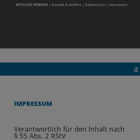
MITGLIED WERDEN
| Kontakt & Anfahrt
|
Datenschutz
|
Impressum
Vereinsshop
Schwinghammer
Fanshop FAN12
IMPRESSUM
Verantwortlich für den Inhalt nach
§ 55 Abs. 2 RStV