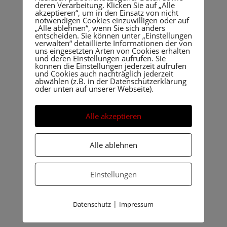
Mal Philipp Schröers zum Einsatz. Philipp kommt aus
deren Verarbeitung. Klicken Sie auf „Alle
akzeptieren“, um in den Einsatz von nicht
der eigenen Jugend des TSV Marklkofen. Er spielte
notwendigen Cookies einzuwilligen oder auf
mit Rene Mittag und beide zeigten sich von ihrer
„Alle ablehnen“, wenn Sie sich anders
entscheiden. Sie können unter „Einstellungen
besten Seite und gewannen das Doppel knapp in 5
verwalten“ detaillierte Informationen der von
Sätzen. Gleich im Anschluss brachte Dembonczyk die
uns eingesetzten Arten von Cookies erhalten
und deren Einstellungen aufrufen. Sie
Fünfte mit einem 4-Satzsieg gegen Scherer in
können die Einstellungen jederzeit aufrufen
Führung. Labermeier konnte wiederum für die Dritte
und Cookies auch nachträglich jederzeit
abwählen (z.B. in der Datenschutzerklärung
gegen Eschle mit 11:9 im 5. Satz ausgleichen. Als
oder unten auf unserer Webseite).
Huber gegen Schröers gewann machte sich die
Fünfte Hoffnung auf eine Überraschung. Aber dann
Alle akzeptieren
zeigte die Dritte ihre Klasse und gewann die
nächsten 4 Spiele relativ klar. Somit war der Sieg für
3. Mannschaft gesichert. Boda konnte gegen
Alle ablehnen
Schröers in einem schönen, von beiden Seiten
offensiv geführten Spiel, auf den knappen Endstand
Einstellungen
von 6:4 verkürzen. Die Dritte des TSV Marklkofen
feiert damit den ersten Saisonsieg.
|
Datenschutz
Impressum