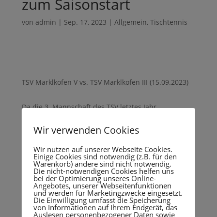
zum Saisonstart
von
admin
|
Sep. 17, 2023
|
Allgemein
,
Tischtennis
TSV Marklkofen V vs. TSV Marklkofen III (15.09.2023)
Da die 3. Mannschaft des TSV letztes Jahr
abgestiegen ist, kam es zum Saisonauftakt in der
Wir verwenden Cookies
Bezirksklasse C Gruppe 7 Landshut Ost zum internen
Duell mit der 5. Mannschaft. Die Fünfte spielte mit
Wir nutzen auf unserer Webseite Cookies.
Piotr Dembonczyk, Alois Eschle, Markus Huber und
Einige Cookies sind notwendig (z.B. für den
Christian Boda. Die 3. Mannschaft spielte mit
Warenkorb) andere sind nicht notwendig.
Die nicht-notwendigen Cookies helfen uns
Thomas Labermeier, Oliver Scherer, Rene Mittag und
bei der Optimierung unseres Online-
Philipp Schröers. Im ersten Doppel gewannen
Angebotes, unserer Webseitenfunktionen
und werden für Marketingzwecke eingesetzt.
Dembonczyk/Eschle äußerst knapp in 5 Sätzen gegen
Die Einwilligung umfasst die Speicherung
von Informationen auf Ihrem Endgerät, das
Labermeier/Scherer. Im 2. Doppel kam zum ersten
Auslesen personenbezogener Daten sowie