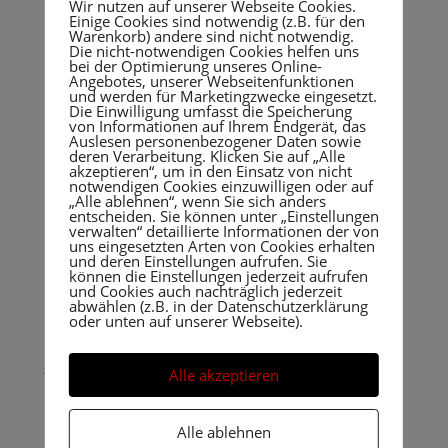
Wir nutzen auf unserer Webseite Cookies.
Die Marklkofner gaben sich nicht geschlagen und
Einige Cookies sind notwendig (z.B. für den
Warenkorb) andere sind nicht notwendig.
durch klare Siege von Thomas Scherer, Leonhard
Die nicht-notwendigen Cookies helfen uns
Wimmer und Labermeier Jonas wurde noch ein 5:0
bei der Optimierung unseres Online-
Angebotes, unserer Webseitenfunktionen
unentschieden erkämpft. In der Bezirksklasse B
und werden für Marketingzwecke eingesetzt.
konnte somit der 6 Tabellenplatz gesichert werden
Die Einwilligung umfasst die Speicherung
von Informationen auf Ihrem Endgerät, das
und das Saisonziel „Nichtabstiege“ wurde erreicht.
Auslesen personenbezogener Daten sowie
Die Jungs freuen sich schon auf die nächsten Spiele
deren Verarbeitung. Klicken Sie auf „Alle
akzeptieren“, um in den Einsatz von nicht
ab Januar.
notwendigen Cookies einzuwilligen oder auf
„Alle ablehnen“, wenn Sie sich anders
„Viel los in der Turnhalle des TSV Marklkofen beim
entscheiden. Sie können unter „Einstellungen
verwalten“ detaillierte Informationen der von
Doppelspieltag der zweiten Jugend“
uns eingesetzten Arten von Cookies erhalten
und deren Einstellungen aufrufen. Sie
Am vorletzten Spieltag der Bezirkslklasse D war der
können die Einstellungen jederzeit aufrufen
und Cookies auch nachträglich jederzeit
TSV Marklkofen der Ausrichter für die Punktspiele
abwählen (z.B. in der Datenschutzerklärung
von 4 Mannschaften. Es reisten zwei Mannschaften
oder unten auf unserer Webseite).
aus Furth und ein Mannschaft aus Geisenhausen an.
Jede Mannschaft besteht aus vier Spielern und mit
Alle akzeptieren
den engagierten Eltern als Zuschauer war einiges los
in der Halle. Der TSV Marklkofen II trat mit Zacharias
Alle ablehnen
Zierer, Kai Mittag, Quirin Zierer und Valentin Boda