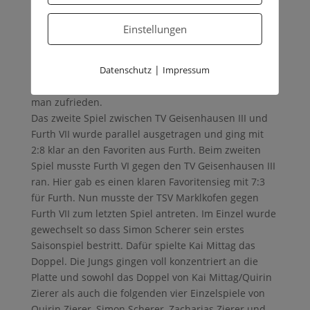
an. Gegen Furth VI ging es darum den vorderen
Tabellenplatz zu verteidigen. In sehr engen Spielen
Einstellungen
ging es hin und her und beim Stand von 3:5 Spielen
gegen den TSV ging es darum noch einen Punkt zu
|
Datenschutz
Impressum
sichern. Es gewannen sowohl Quirin Zierer als auch
Valentin Boda und mit dem Endstand von 5:5 war
man zufrieden.
Das zweite Spiel zwischen TV Geisenhausen III und
Furth VII wurde parallel ausgetragen und ging mit
2:8 klar an den Favoriten aus Furth. Beim zweiten
Spiel musste Furth VI gegen den TV Geisenhausen III
ran. Hier gab es einen klaren Favoritensieg mit 7:3
für Furth. Nun musste der TSV Marklkofen gegen
Furth VII zum letzten Spiel antreten. Im Einzel wurde
gewechselt so dass Simon Scherer sein erstes
Saisonspiel bestritt. Dafür spielte Kai Mittag das
Doppel. Die Jungs gingen voll konzentriert an die
Platte und sowohl das Doppel von Kai Mittag/Quirin
Zierer als auch die folgenden vier Einzelspiele von
Quirin Zierer, Simon Scherer, Zacharias Zierer und